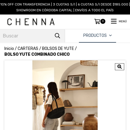
10% OFF CON TRANSFERENCIA | 3 CUOTAS S/I | 6 CUOTAS S/I DESDE $185.000 |
SHOWROOM EN CÓRDOBA CAPITAL | ENVÍOS A TODO EL PAÍS
0
MENÚ
PRODUCTOS
Inicio
/
CARTERAS
/
BOLSOS DE YUTE
/
BOLSO YUTE COMBINADO CHICO