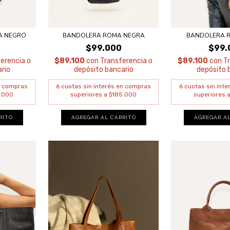
A NEGRO
BANDOLERA ROMA NEGRA
BANDOLERA 
0
$99.000
$99.
erencia o
$89.100
con
Transferencia o
$89.100
con
T
rio
depósito bancario
depósito 