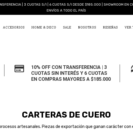
NSFERENCIA | 3 CUOTAS S/I | 6 CUOTAS S/I DESDE $185.000 | SHOWROOM EN C
ENVÍOS A TODO EL PAÍS
ACCESORIOS
HOME & DECO
SALE
NOSOTROS
RESEÑAS
VER
10% OFF CON TRANSFERENCIA | 3
CUOTAS SIN INTERÉS Y 6 CUOTAS
EN COMPRAS MAYORES A $185.000
CARTERAS DE CUERO
rocesos artesanales. Piezas de exportación que ganan carácter con e