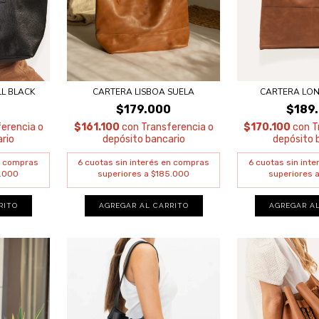
LL BLACK
CARTERA LISBOA SUELA
CARTERA LO
0
$179.000
$189
erencia o
$161.100
con
Transferencia o
$170.100
con
T
rio
depósito bancario
depósito 