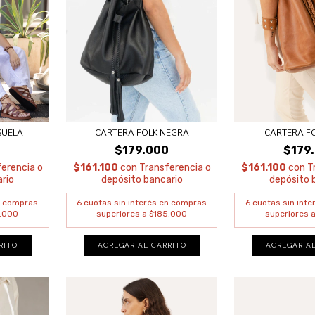
SUELA
CARTERA FOLK NEGRA
CARTERA F
0
$179.000
$179
erencia o
$161.100
con
Transferencia o
$161.100
con
T
rio
depósito bancario
depósito 