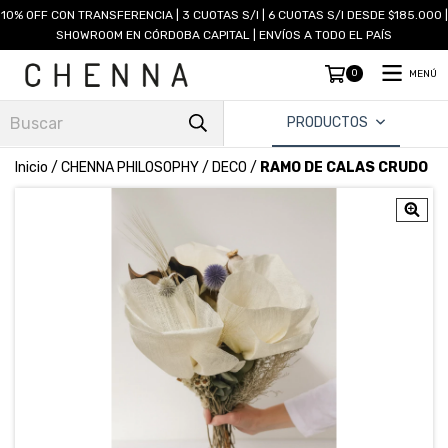
10% OFF CON TRANSFERENCIA | 3 CUOTAS S/I | 6 CUOTAS S/I DESDE $185.000 |
SHOWROOM EN CÓRDOBA CAPITAL | ENVÍOS A TODO EL PAÍS
0
MENÚ
PRODUCTOS
Inicio
/
CHENNA PHILOSOPHY
/
DECO
/
RAMO DE CALAS CRUDO